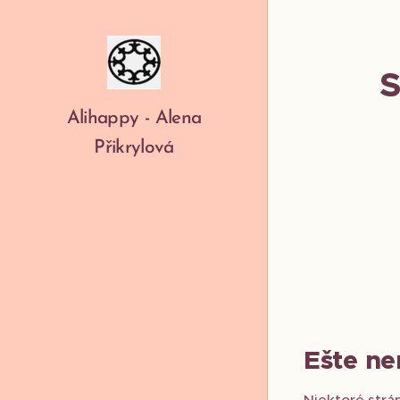
S
Alihappy - Alena
Přikrylová
Ešte ne
Niektoré strá